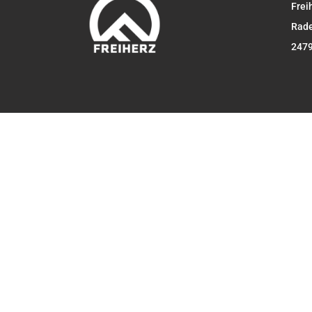
Frei
Rade
2479