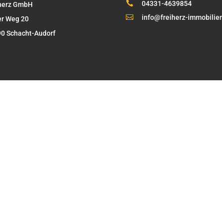

04331-4639854
herz GmbH

info@freiherz-immobilie
r Weg 20
0 Schacht-Audorf